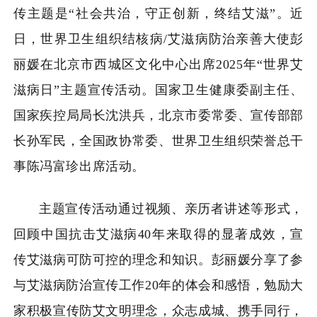
传主题是“社会共治，守正创新，终结艾滋”。近
日，世界卫生组织结核病
/
艾滋病防治亲善大使彭
丽媛在北京市西城区文化中心出席
2025
年“世界艾
滋病日”主题宣传活动。国家卫生健康委副主任、
国家疾控局局长沈洪兵，北京市委常委、宣传部部
长孙军民
，全国政协常委、世界卫生组织荣誉总干
事陈冯富珍
出席活动。
主题宣传活动通过视频、亲历者讲述等形式，
回顾
中国抗击艾滋病
40
年来取得的显著成效，宣
传艾滋病可防可控的理念和知识。彭丽媛分享了参
与艾滋病防治宣传工作
20
年的体会和感悟，勉励大
家
积极宣传防艾文明理念，众志成城、携手同行，