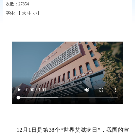
次数：
27854
字体: 【
大
中
小
】
12
月
1
日是第
38
个“世界艾滋病日”，我国的宣