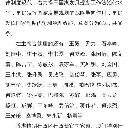
律制度规范，着力提高国家发展规划工作法治化水
平，更好发挥国家发展规划的战略导向作用，更好
发挥国家制度优势和治理效能。草案分为6章，共38
条。
在主席台就座的还有：王毅、尹力、石泰峰、
刘国中、李干杰、李书磊、何立峰、张国清、陈文
清、陈吉宁、陈敏尔、袁家军、黄坤明、刘金国、
王小洪、张升民、吴政隆、谌贻琴、张军、应勇、
胡春华、沈跃跃、王勇、周强、帕巴拉·格列朗杰、
何厚铧、梁振英、巴特尔、苏辉、邵鸿、高云龙、
穆虹、咸辉、王东峰、姜信治、蒋作君、何报翔、
王光谦、秦博勇、朱永新、杨震等。
香港特别行政区行政长官李家超、澳门特别行