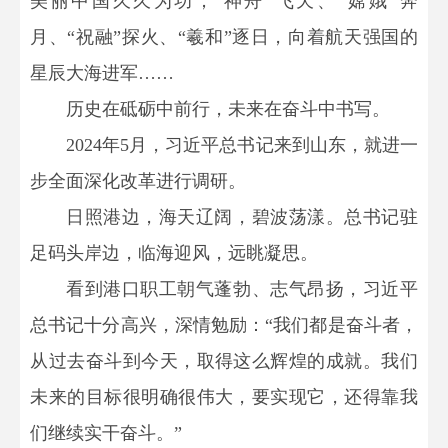
美丽中国久久为功；“神舟”飞天、“嫦娥”奔
月、“祝融”探火、“羲和”逐日，向着航天强国的
星辰大海进军……
历史在砥砺中前行，未来在奋斗中书写。
2024年5月，习近平总书记来到山东，就进一
步全面深化改革进行调研。
日照港边，海天辽阔，碧波荡漾。总书记驻
足码头岸边，临海迎风，远眺凝思。
看到港口职工朝气蓬勃、志气昂扬，习近平
总书记十分高兴，深情勉励：“我们都是奋斗者，
从过去奋斗到今天，取得这么辉煌的成就。我们
未来的目标很明确很伟大，要实现它，还得靠我
们继续实干奋斗。”