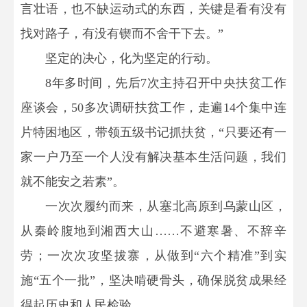
言壮语，也不缺运动式的东西，关键是看有没有
找对路子，有没有锲而不舍干下去。”
坚定的决心，化为坚定的行动。
8年多时间，先后7次主持召开中央扶贫工作
座谈会，50多次调研扶贫工作，走遍14个集中连
片特困地区，带领五级书记抓扶贫，“只要还有一
家一户乃至一个人没有解决基本生活问题，我们
就不能安之若素”。
一次次履约而来，从塞北高原到乌蒙山区，
从秦岭腹地到湘西大山……不避寒暑、不辞辛
劳；一次次攻坚拔寨，从做到“六个精准”到实
施“五个一批”，坚决啃硬骨头，确保脱贫成果经
得起历史和人民检验。