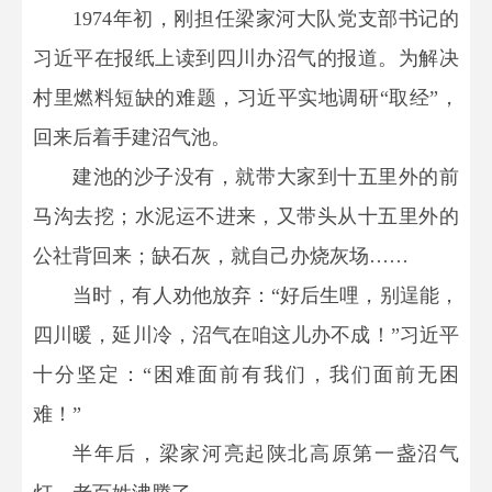
1974年初，刚担任梁家河大队党支部书记的
习近平在报纸上读到四川办沼气的报道。为解决
村里燃料短缺的难题，习近平实地调研“取经”，
回来后着手建沼气池。
建池的沙子没有，就带大家到十五里外的前
马沟去挖；水泥运不进来，又带头从十五里外的
公社背回来；缺石灰，就自己办烧灰场……
当时，有人劝他放弃：“好后生哩，别逞能，
四川暖，延川冷，沼气在咱这儿办不成！”习近平
十分坚定：“困难面前有我们，我们面前无困
难！”
半年后，梁家河亮起陕北高原第一盏沼气