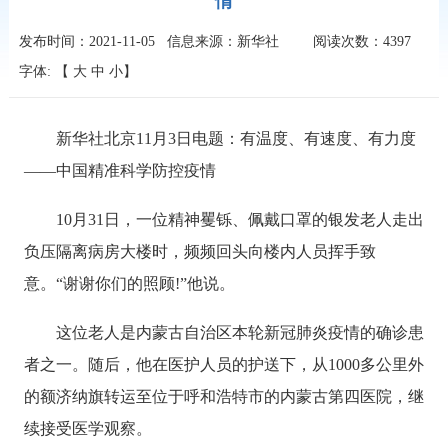
情
发布时间：2021-11-05
信息来源：新华社
阅读次数：
4397
字体: 【
大
中
小
】
新华社北京11月3日电题：有温度、有速度、有力度
——中国精准科学防控疫情
10月31日，一位精神矍铄、佩戴口罩的银发老人走出
负压隔离病房大楼时，频频回头向楼内人员挥手致
意。“谢谢你们的照顾!”他说。
这位老人是内蒙古自治区本轮新冠肺炎疫情的确诊患
者之一。随后，他在医护人员的护送下，从1000多公里外
的额济纳旗转运至位于呼和浩特市的内蒙古第四医院，继
续接受医学观察。