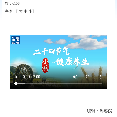
数：
6108
字体: 【
大
中
小
】
编辑：冯睿媛