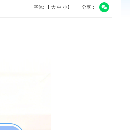
字体: 【
大
中
小
】
分享：