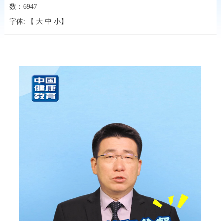
数：
6947
字体: 【
大
中
小
】